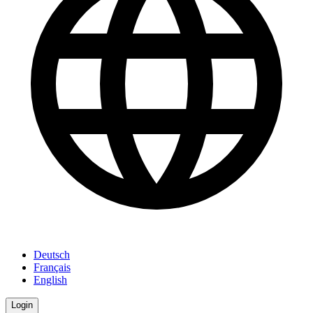
Deutsch
Français
English
Login