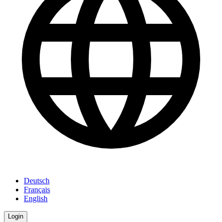
Deutsch
Français
English
Login