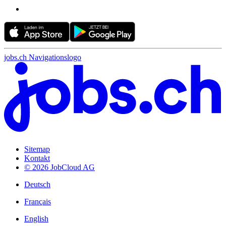
jobs.ch Navigationslogo
Sitemap
Kontakt
© 2026 JobCloud AG
Deutsch
Français
English