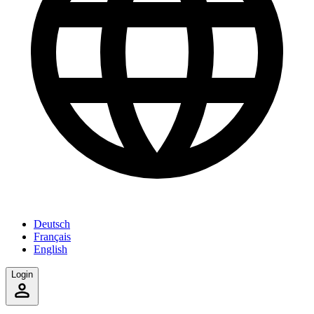
Deutsch
Français
English
Login