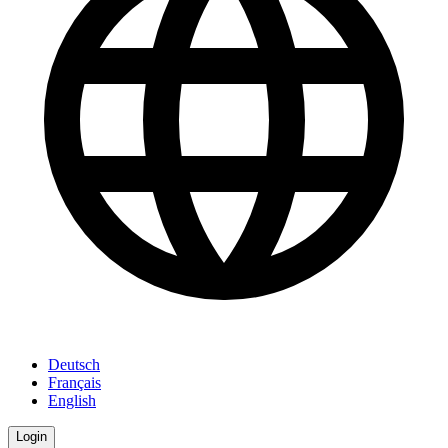
Deutsch
Français
English
Login