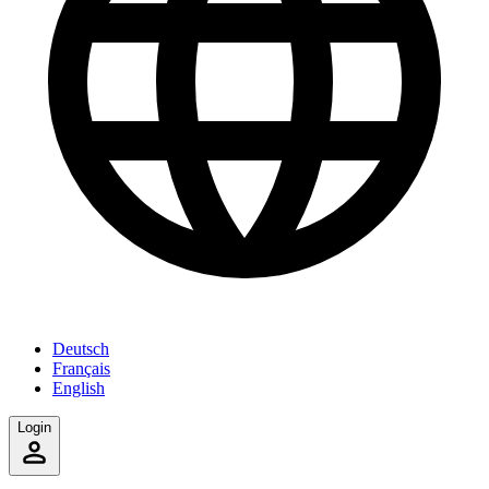
Deutsch
Français
English
Login