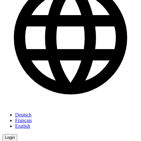
Deutsch
Français
English
Login