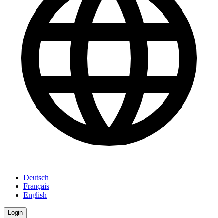
Deutsch
Français
English
Login