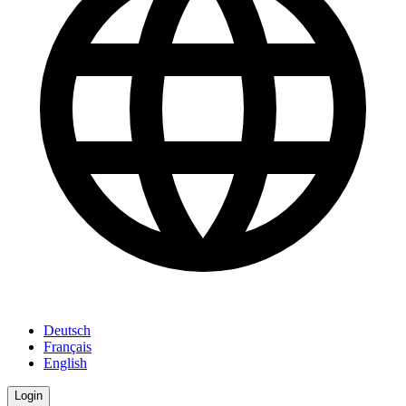
Deutsch
Français
English
Login