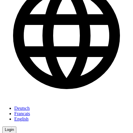
Deutsch
Français
English
Login