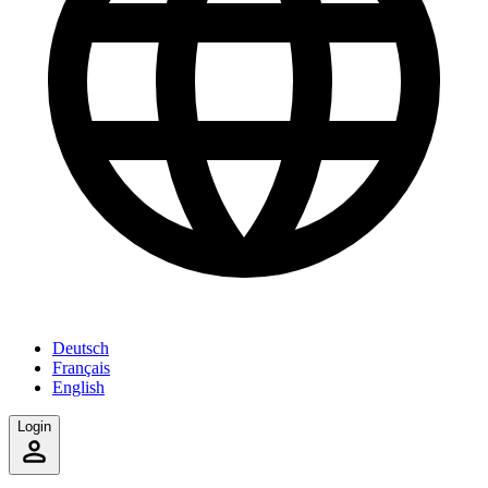
Deutsch
Français
English
Login