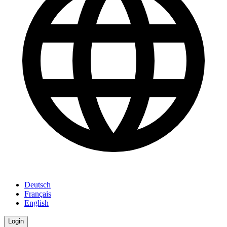
Deutsch
Français
English
Login