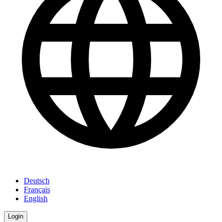
Deutsch
Français
English
Login