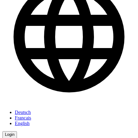
Deutsch
Français
English
Login