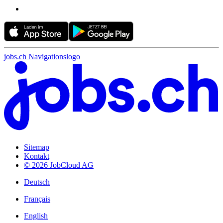
jobs.ch Navigationslogo
Sitemap
Kontakt
© 2026 JobCloud AG
Deutsch
Français
English