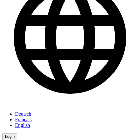
Deutsch
Français
English
Login