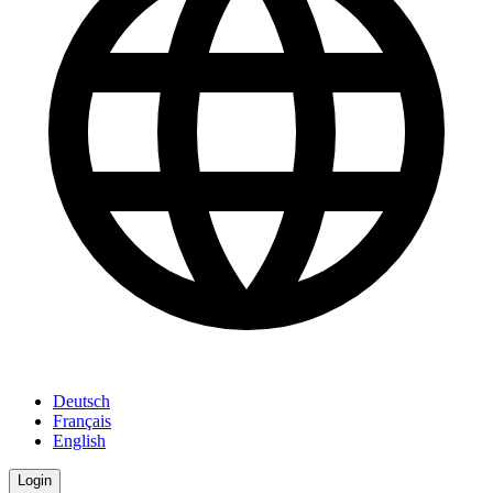
Deutsch
Français
English
Login