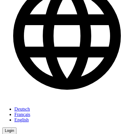
Deutsch
Français
English
Login