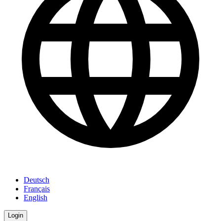
Deutsch
Français
English
Login