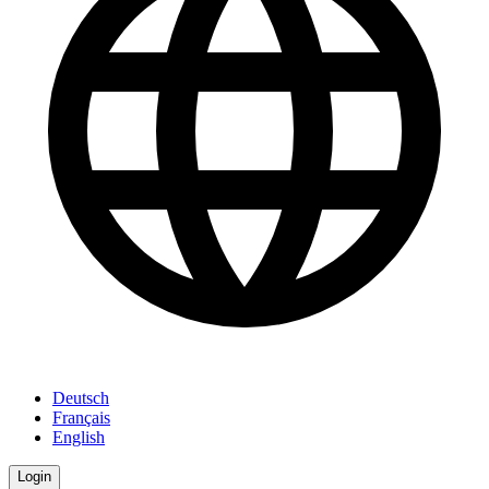
Deutsch
Français
English
Login