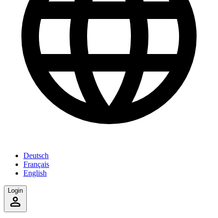
Deutsch
Français
English
Login