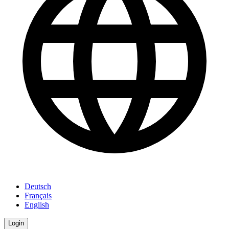
Deutsch
Français
English
Login