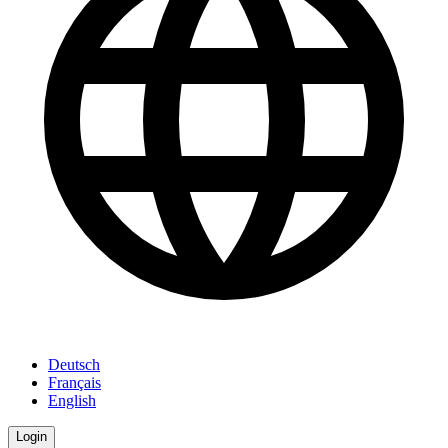
Deutsch
Français
English
Login