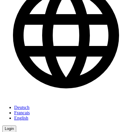
Deutsch
Français
English
Login