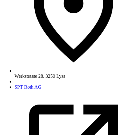
Werkstrasse 28
,
3250
Lyss
SPT Roth AG