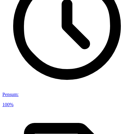
Pensum
:
100%