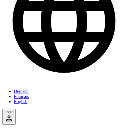
Deutsch
Français
English
Login