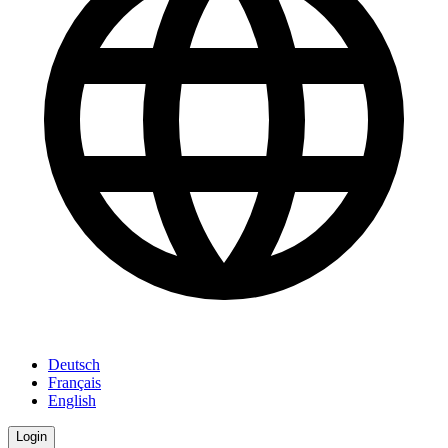
Deutsch
Français
English
Login