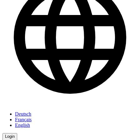
Deutsch
Français
English
Login