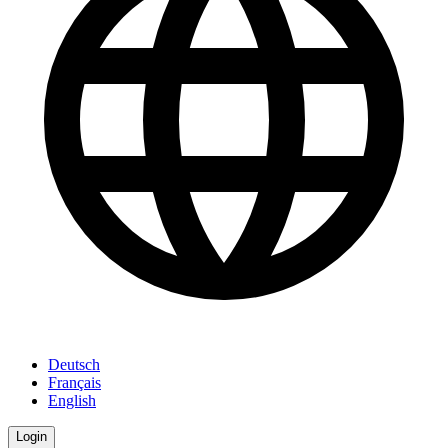
Deutsch
Français
English
Login