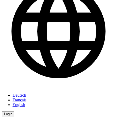
Deutsch
Français
English
Login