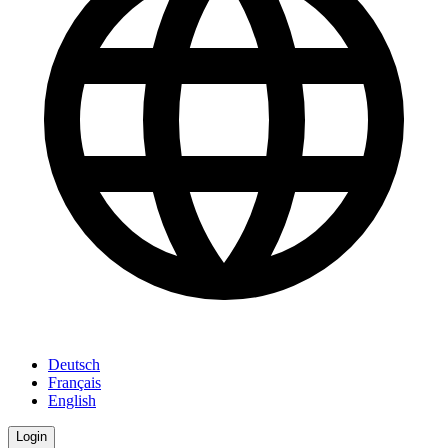
Deutsch
Français
English
Login