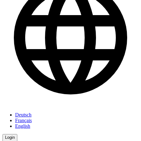
Deutsch
Français
English
Login