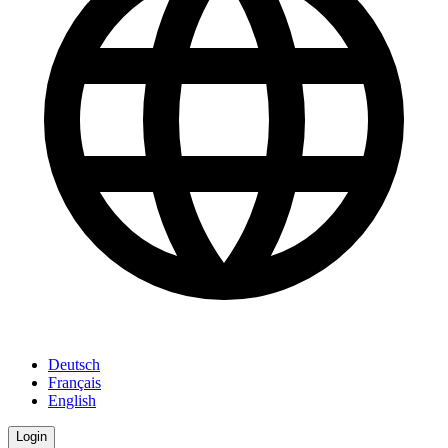
Deutsch
Français
English
Login