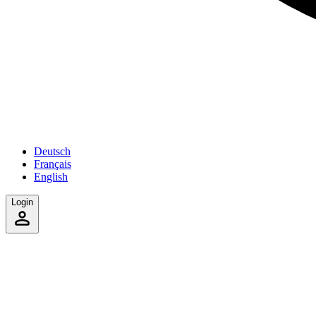
Deutsch
Français
English
Login