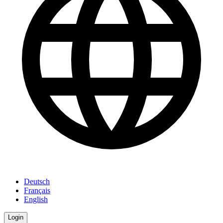
Deutsch
Français
English
Login