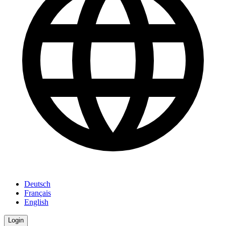
Deutsch
Français
English
Login