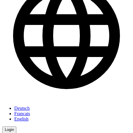
Deutsch
Français
English
Login