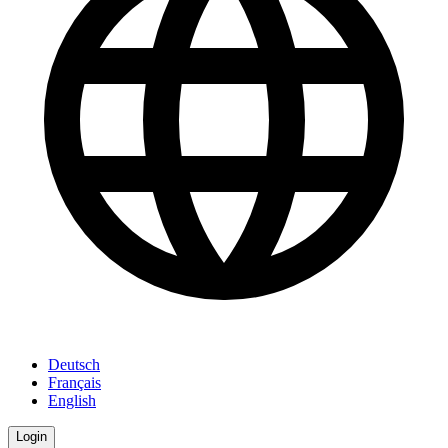
Deutsch
Français
English
Login