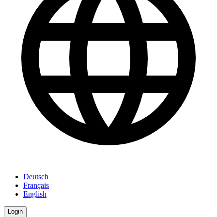
Deutsch
Français
English
Login