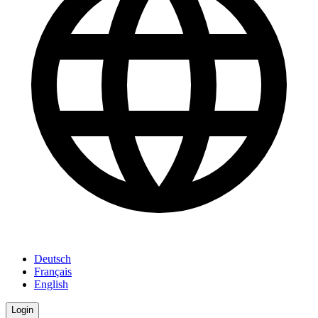
Deutsch
Français
English
Login