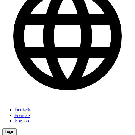
Deutsch
Français
English
Login