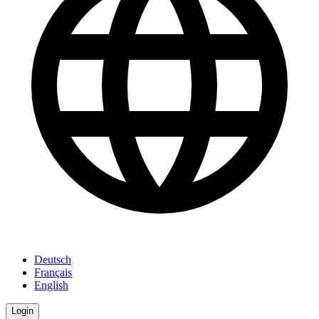
Deutsch
Français
English
Login