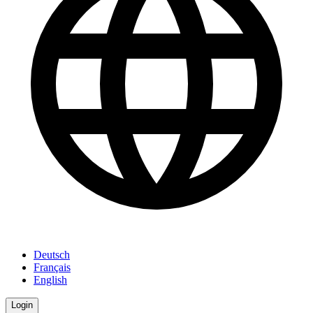
Deutsch
Français
English
Login