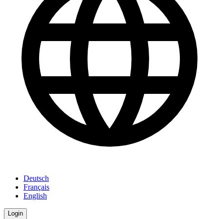
Deutsch
Français
English
Login