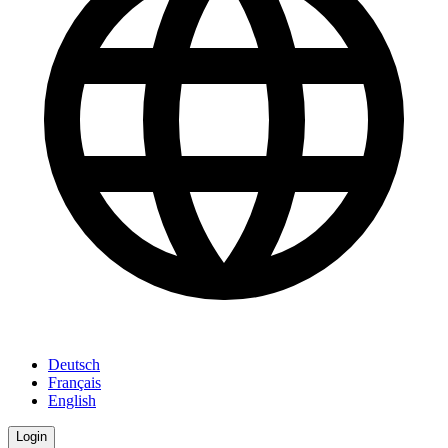
Deutsch
Français
English
Login