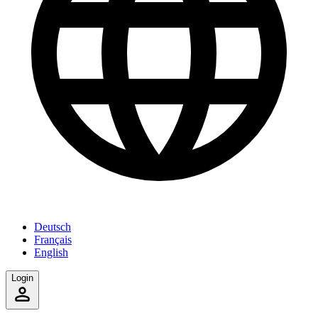
Deutsch
Français
English
Login