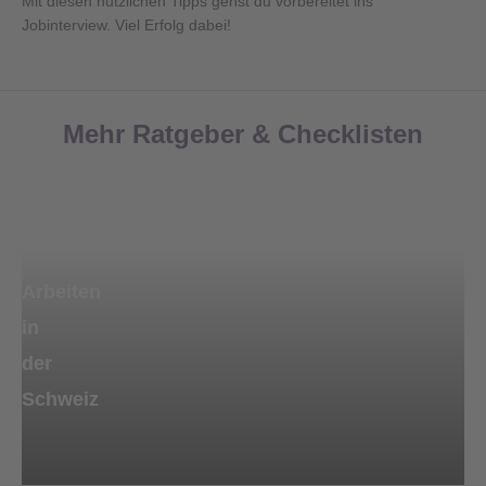
Mit diesen nützlichen Tipps gehst du vorbereitet ins
Jobinterview. Viel Erfolg dabei!
Mehr Ratgeber & Checklisten
Arbeiten
in
der
Schweiz