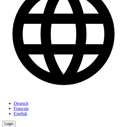
Deutsch
Français
English
Login