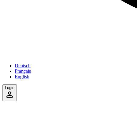
Deutsch
Français
English
Login