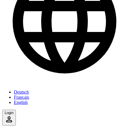
Deutsch
Français
English
Login