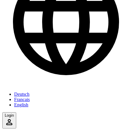
Deutsch
Français
English
Login