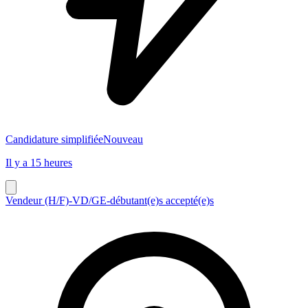
Candidature simplifiée
Nouveau
Il y a 15 heures
Vendeur (H/F)-VD/GE-débutant(e)s accepté(e)s