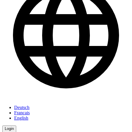
Deutsch
Français
English
Login